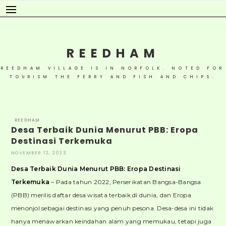
Skip
to
content
REEDHAM
REEDHAM VILLAGE IS IN NORFOLK. NOTED FOR
TOURISM THE FERRY AND FISH AND CHIPS.
REEDHAM
Desa Terbaik Dunia Menurut PBB: Eropa
Destinasi Terkemuka
NOVEMBER 12, 2023
Desa Terbaik Dunia Menurut PBB: Eropa Destinasi
Terkemuka
– Pada tahun 2022, Perserikatan Bangsa-Bangsa
(PBB) merilis daftar desa wisata terbaik di dunia, dan Eropa
menonjol sebagai destinasi yang penuh pesona. Desa-desa ini tidak
hanya menawarkan keindahan alam yang memukau, tetapi juga