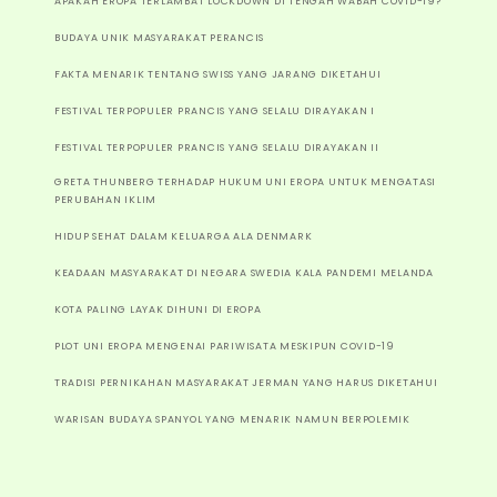
APAKAH EROPA TERLAMBAT LOCKDOWN DI TENGAH WABAH COVID-19?
BUDAYA UNIK MASYARAKAT PERANCIS
FAKTA MENARIK TENTANG SWISS YANG JARANG DIKETAHUI
FESTIVAL TERPOPULER PRANCIS YANG SELALU DIRAYAKAN I
FESTIVAL TERPOPULER PRANCIS YANG SELALU DIRAYAKAN II
GRETA THUNBERG TERHADAP HUKUM UNI EROPA UNTUK MENGATASI
PERUBAHAN IKLIM
HIDUP SEHAT DALAM KELUARGA ALA DENMARK
KEADAAN MASYARAKAT DI NEGARA SWEDIA KALA PANDEMI MELANDA
KOTA PALING LAYAK DIHUNI DI EROPA
PLOT UNI EROPA MENGENAI PARIWISATA MESKIPUN COVID-19
TRADISI PERNIKAHAN MASYARAKAT JERMAN YANG HARUS DIKETAHUI
WARISAN BUDAYA SPANYOL YANG MENARIK NAMUN BERPOLEMIK