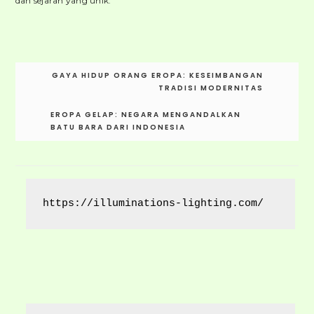
dan sejarah yang unik.
Post
GAYA HIDUP ORANG EROPA: KESEIMBANGAN
navigation
TRADISI MODERNITAS
EROPA GELAP: NEGARA MENGANDALKAN
BATU BARA DARI INDONESIA
https://illuminations-lighting.com/