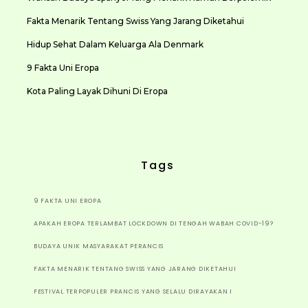
Fakta Menarik Tentang Swiss Yang Jarang Diketahui
Hidup Sehat Dalam Keluarga Ala Denmark
9 Fakta Uni Eropa
Kota Paling Layak Dihuni Di Eropa
Tags
9 FAKTA UNI EROPA
APAKAH EROPA TERLAMBAT LOCKDOWN DI TENGAH WABAH COVID-19?
BUDAYA UNIK MASYARAKAT PERANCIS
FAKTA MENARIK TENTANG SWISS YANG JARANG DIKETAHUI
FESTIVAL TERPOPULER PRANCIS YANG SELALU DIRAYAKAN I