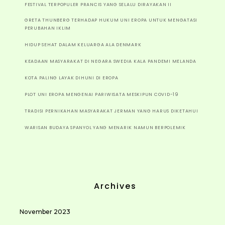
FESTIVAL TERPOPULER PRANCIS YANG SELALU DIRAYAKAN II
GRETA THUNBERG TERHADAP HUKUM UNI EROPA UNTUK MENGATASI
PERUBAHAN IKLIM
HIDUP SEHAT DALAM KELUARGA ALA DENMARK
KEADAAN MASYARAKAT DI NEGARA SWEDIA KALA PANDEMI MELANDA
KOTA PALING LAYAK DIHUNI DI EROPA
PLOT UNI EROPA MENGENAI PARIWISATA MESKIPUN COVID-19
TRADISI PERNIKAHAN MASYARAKAT JERMAN YANG HARUS DIKETAHUI
WARISAN BUDAYA SPANYOL YANG MENARIK NAMUN BERPOLEMIK
Archives
November 2023