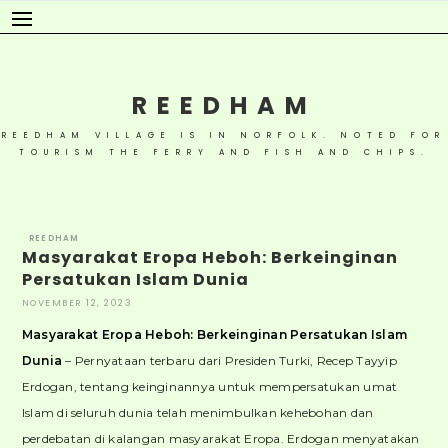
Skip
to
content
REEDHAM
REEDHAM VILLAGE IS IN NORFOLK. NOTED FOR
TOURISM THE FERRY AND FISH AND CHIPS.
REEDHAM
Masyarakat Eropa Heboh: Berkeinginan
Persatukan Islam Dunia
NOVEMBER 12, 2023
Masyarakat Eropa Heboh: Berkeinginan Persatukan Islam
Dunia
– Pernyataan terbaru dari Presiden Turki, Recep Tayyip
Erdogan, tentang keinginannya untuk mempersatukan umat
Islam di seluruh dunia telah menimbulkan kehebohan dan
perdebatan di kalangan masyarakat Eropa. Erdogan menyatakan