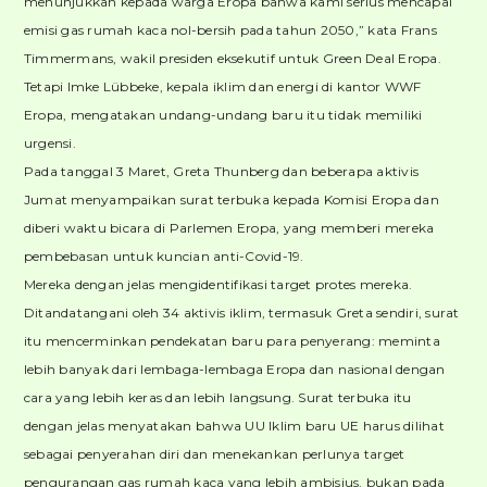
menunjukkan kepada warga Eropa bahwa kami serius mencapai
emisi gas rumah kaca nol-bersih pada tahun 2050,” kata Frans
Timmermans, wakil presiden eksekutif untuk Green Deal Eropa.
Tetapi Imke Lübbeke, kepala iklim dan energi di kantor WWF
Eropa, mengatakan undang-undang baru itu tidak memiliki
urgensi.
Pada tanggal 3 Maret, Greta Thunberg dan beberapa aktivis
Jumat menyampaikan surat terbuka kepada Komisi Eropa dan
diberi waktu bicara di Parlemen Eropa, yang memberi mereka
pembebasan untuk kuncian anti-Covid-19.
Mereka dengan jelas mengidentifikasi target protes mereka.
Ditandatangani oleh 34 aktivis iklim, termasuk Greta sendiri, surat
itu mencerminkan pendekatan baru para penyerang: meminta
lebih banyak dari lembaga-lembaga Eropa dan nasional dengan
cara yang lebih keras dan lebih langsung. Surat terbuka itu
dengan jelas menyatakan bahwa UU Iklim baru UE harus dilihat
sebagai penyerahan diri dan menekankan perlunya target
pengurangan gas rumah kaca yang lebih ambisius, bukan pada