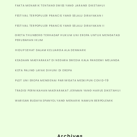
FAKTA MENARIK TENTANG SWISS YANG JARANG DIKETAHUI
FESTIVAL TERPOPULER PRANCIS YANG SELALU DIRAYAKAN I
FESTIVAL TERPOPULER PRANCIS YANG SELALU DIRAYAKAN II
GRETA THUNBERG TERHADAP HUKUM UNI EROPA UNTUK MENGATASI
PERUBAHAN IKLIM
HIDUP SEHAT DALAM KELUARGA ALA DENMARK
KEADAAN MASYARAKAT DI NEGARA SWEDIA KALA PANDEMI MELANDA
KOTA PALING LAYAK DIHUNI DI EROPA
PLOT UNI EROPA MENGENAI PARIWISATA MESKIPUN COVID-19
TRADISI PERNIKAHAN MASYARAKAT JERMAN YANG HARUS DIKETAHUI
WARISAN BUDAYA SPANYOL YANG MENARIK NAMUN BERPOLEMIK
Archives