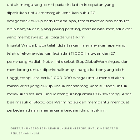
untuk mengurangi emisi pada skala dan kecepatan yang
diperlukan untuk mencegah kenaikan suhu 2C.
Warga tidak cukup berbuat apa-apa, tetapi mereka bisa berbuat
lebih banyak dan, yang paling penting, mereka bisa menjadi aktor
yang membawa solusi bagi darurat iklim.
Inisiatif Warga Eropa telah didaftarkan, menanyakan apa yang
telah direkomendasikan lebih dari 11.000 ilmuwan dan 27
pemenang Hadiah Nobel. Ini disebut StopGlobalWarming.eu dan
mendorong untuk diperkenalkannya harga karbon yang lebih
tinggi, tetapi kita perlu 1.000.000 warga untuk menciptakan
massa kritis yang cukup untuk mendorong Komisi Eropa untuk
melakukan sesuatu untuk mengurangi emisi CO2 sekarang. Anda
bisa masuk di StopGlobalWarming.eu dan membantu membuat
perbedaan dalam menangani keadaan darurat iklim.
GRETA THUNBERG TERHADAP HUKUM UNI EROPA UNTUK MENGATASI
PERUBAHAN IKLIM