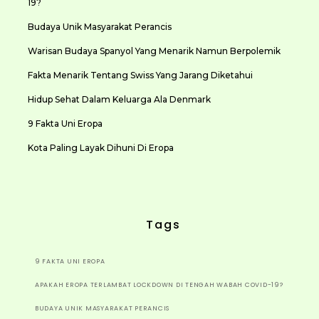
19?
Budaya Unik Masyarakat Perancis
Warisan Budaya Spanyol Yang Menarik Namun Berpolemik
Fakta Menarik Tentang Swiss Yang Jarang Diketahui
Hidup Sehat Dalam Keluarga Ala Denmark
9 Fakta Uni Eropa
Kota Paling Layak Dihuni Di Eropa
Tags
9 FAKTA UNI EROPA
APAKAH EROPA TERLAMBAT LOCKDOWN DI TENGAH WABAH COVID-19?
BUDAYA UNIK MASYARAKAT PERANCIS