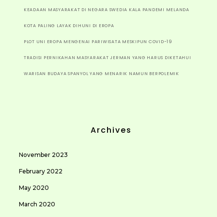
KEADAAN MASYARAKAT DI NEGARA SWEDIA KALA PANDEMI MELANDA
KOTA PALING LAYAK DIHUNI DI EROPA
PLOT UNI EROPA MENGENAI PARIWISATA MESKIPUN COVID-19
TRADISI PERNIKAHAN MASYARAKAT JERMAN YANG HARUS DIKETAHUI
WARISAN BUDAYA SPANYOL YANG MENARIK NAMUN BERPOLEMIK
Archives
November 2023
February 2022
May 2020
March 2020