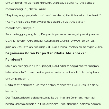
untuk pergi keluar dan minum. Dan saya suka itu. Ada sikap
menantang ini, “kata Laurel.
“Tapi sayangnya, dalam situasi pandemi, itu tidak akan berhasil.”
“Kamu tidak bisa tertawa di hadapan virus. Anda akan
mendapatkannya. “
Satu minggu yang lalu, Eropa dinyatakan sebagai pusat pandemi
COVID-19 oleh Organisasi Kesehatan Dunia (WHO). Sejak itu,
jumlah kasus telah melonjak di luar China, melonjak hampir 250%.
Bagaimana Koran Eropa Dan Global Melaporkan
Pandemi?
Majalah mingguan Der Spiegel judul edisi sebagai “pertarungan
telah dimulai”, mempertanyakan seberapa baik klinik disiapkan
untuk pandemi.
Pada saat penulisan, Jerman telah mencatat 18.361 kasus dan 52
kematian.
Der Tagesspiegel, sebuah surat kabar harian Jerman, menjadi
berita utama dengan hit ke ekonomi, melaporkan bahwa negara