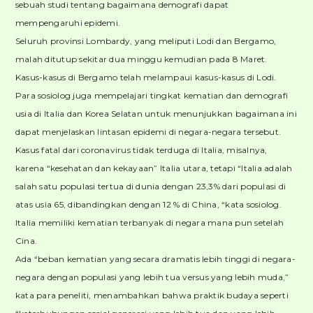
sebuah studi tentang bagaimana demografi dapat
mempengaruhi epidemi.
Seluruh provinsi Lombardy, yang meliputi Lodi dan Bergamo,
malah ditutup sekitar dua minggu kemudian pada 8 Maret.
Kasus-kasus di Bergamo telah melampaui kasus-kasus di Lodi.
Para sosiolog juga mempelajari tingkat kematian dan demografi
usia di Italia dan Korea Selatan untuk menunjukkan bagaimana ini
dapat menjelaskan lintasan epidemi di negara-negara tersebut.
Kasus fatal dari coronavirus tidak terduga di Italia, misalnya,
karena “kesehatan dan kekayaan” Italia utara, tetapi “Italia adalah
salah satu populasi tertua di dunia dengan 23,3% dari populasi di
atas usia 65, dibandingkan dengan 12 % di China, “kata sosiolog.
Italia memiliki kematian terbanyak di negara mana pun setelah
Cina.
Ada “beban kematian yang secara dramatis lebih tinggi di negara-
negara dengan populasi yang lebih tua versus yang lebih muda,”
kata para peneliti, menambahkan bahwa praktik budaya seperti