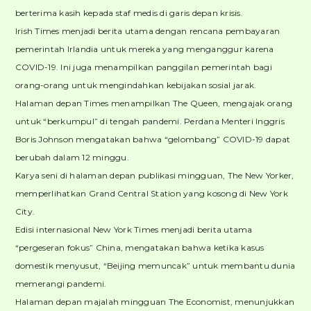
berterima kasih kepada staf medis di garis depan krisis.
Irish Times menjadi berita utama dengan rencana pembayaran
pemerintah Irlandia untuk mereka yang menganggur karena
COVID-19. Ini juga menampilkan panggilan pemerintah bagi
orang-orang untuk mengindahkan kebijakan sosial jarak.
Halaman depan Times menampilkan The Queen, mengajak orang
untuk “berkumpul” di tengah pandemi. Perdana Menteri Inggris
Boris Johnson mengatakan bahwa “gelombang” COVID-19 dapat
berubah dalam 12 minggu.
Karya seni di halaman depan publikasi mingguan, The New Yorker,
memperlihatkan Grand Central Station yang kosong di New York
City.
Edisi internasional New York Times menjadi berita utama
“pergeseran fokus” China, mengatakan bahwa ketika kasus
domestik menyusut, “Beijing memuncak” untuk membantu dunia
memerangi pandemi.
Halaman depan majalah mingguan The Economist, menunjukkan