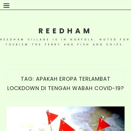
Skip
to
content
REEDHAM
REEDHAM VILLAGE IS IN NORFOLK. NOTED FOR
TOURISM THE FERRY AND FISH AND CHIPS.
TAG:
APAKAH EROPA TERLAMBAT
LOCKDOWN DI TENGAH WABAH COVID-19?