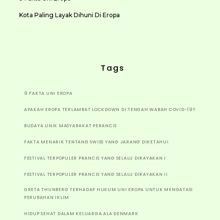
Kota Paling Layak Dihuni Di Eropa
Tags
9 FAKTA UNI EROPA
APAKAH EROPA TERLAMBAT LOCKDOWN DI TENGAH WABAH COVID-19?
BUDAYA UNIK MASYARAKAT PERANCIS
FAKTA MENARIK TENTANG SWISS YANG JARANG DIKETAHUI
FESTIVAL TERPOPULER PRANCIS YANG SELALU DIRAYAKAN I
FESTIVAL TERPOPULER PRANCIS YANG SELALU DIRAYAKAN II
GRETA THUNBERG TERHADAP HUKUM UNI EROPA UNTUK MENGATASI
PERUBAHAN IKLIM
HIDUP SEHAT DALAM KELUARGA ALA DENMARK