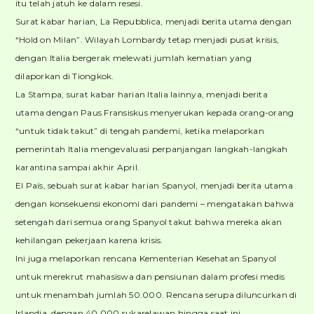
itu telah jatuh ke dalam resesi.
Surat kabar harian, La Repubblica, menjadi berita utama dengan
“Hold on Milan”. Wilayah Lombardy tetap menjadi pusat krisis,
dengan Italia bergerak melewati jumlah kematian yang
dilaporkan di Tiongkok.
La Stampa, surat kabar harian Italia lainnya, menjadi berita
utama dengan Paus Fransiskus menyerukan kepada orang-orang
“untuk tidak takut” di tengah pandemi, ketika melaporkan
pemerintah Italia mengevaluasi perpanjangan langkah-langkah
karantina sampai akhir April.
El País, sebuah surat kabar harian Spanyol, menjadi berita utama
dengan konsekuensi ekonomi dari pandemi – mengatakan bahwa
setengah dari semua orang Spanyol takut bahwa mereka akan
kehilangan pekerjaan karena krisis.
Ini juga melaporkan rencana Kementerian Kesehatan Spanyol
untuk merekrut mahasiswa dan pensiunan dalam profesi medis
untuk menambah jumlah 50.000. Rencana serupa diluncurkan di
Irlandia, dengan 40.000 sukarelawan hingga saat ini.