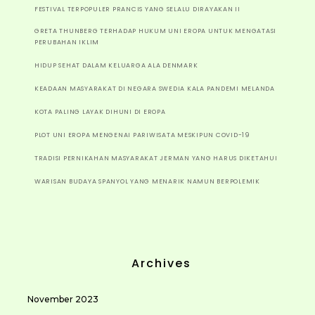
FESTIVAL TERPOPULER PRANCIS YANG SELALU DIRAYAKAN II
GRETA THUNBERG TERHADAP HUKUM UNI EROPA UNTUK MENGATASI
PERUBAHAN IKLIM
HIDUP SEHAT DALAM KELUARGA ALA DENMARK
KEADAAN MASYARAKAT DI NEGARA SWEDIA KALA PANDEMI MELANDA
KOTA PALING LAYAK DIHUNI DI EROPA
PLOT UNI EROPA MENGENAI PARIWISATA MESKIPUN COVID-19
TRADISI PERNIKAHAN MASYARAKAT JERMAN YANG HARUS DIKETAHUI
WARISAN BUDAYA SPANYOL YANG MENARIK NAMUN BERPOLEMIK
Archives
November 2023