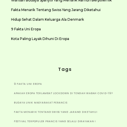
Warisan Budaya Spanyol Yang Menarik Namun Berpolemik
Fakta Menarik Tentang Swiss Yang Jarang Diketahui
Hidup Sehat Dalam Keluarga Ala Denmark
9 Fakta Uni Eropa
Kota Paling Layak Dihuni Di Eropa
Tags
9 FAKTA UNI EROPA
APAKAH EROPA TERLAMBAT LOCKDOWN DI TENGAH WABAH COVID-19?
BUDAYA UNIK MASYARAKAT PERANCIS
FAKTA MENARIK TENTANG SWISS YANG JARANG DIKETAHUI
FESTIVAL TERPOPULER PRANCIS YANG SELALU DIRAYAKAN I